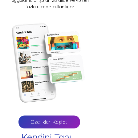
uygulamalar şu an 28 dilde ve 45’ten
fazla ülkede kullanılıyor.
Özellikleri Keşfet
Kendini Tanı