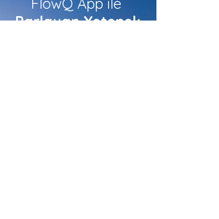
FlowQ App ile
Parlayan Yetenek
Sen Ol!
Uygulamayı indir, sana özel
yapay zekâ destekli
sonuçlarını okuma fırsatını
yakala.