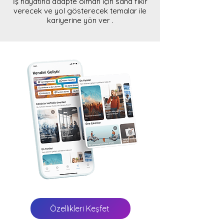
İş
hayatına adapte olman için sana fikir
verecek ve yol gösterecek temalar ile
kariyerine yön ver
.
Özellikleri Keşfet